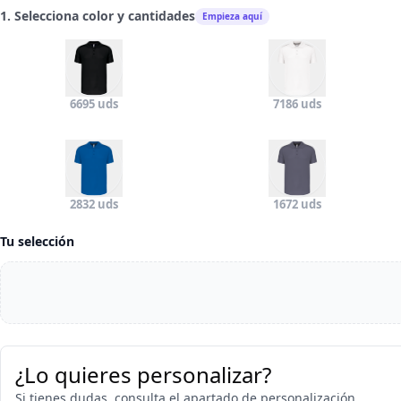
Empieza aquí
1. Selecciona color y cantidades
6695 uds
7186 uds
2832 uds
1672 uds
Tu selección
¿Lo quieres personalizar?
Si tienes dudas, consulta el apartado de personalización.