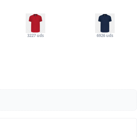
3227 uds
6926 uds