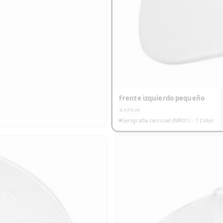
Frente izquierdo pequeño
4.5 X 5
cm
Serigrafía carrusel (MR01) - 1 Color