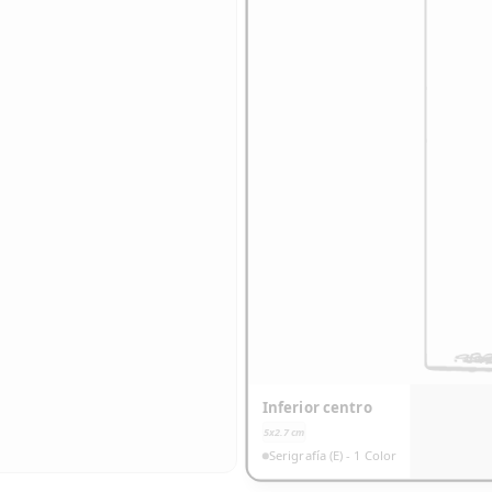
Inferior centro
5x2.7
cm
Serigrafía (E) - 1 Color