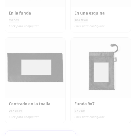
En la funda
En una esquina
9 X 7
cm
10 X 10
cm
Click para configurar
Click para configurar
Centrado en la toalla
Funda 9x7
21 X 30
cm
9 X 7
cm
Click para configurar
Click para configurar